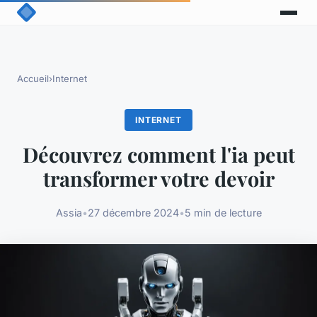
Accueil
›
Internet
INTERNET
Découvrez comment l'ia peut
transformer votre devoir
Assia
•
27 décembre 2024
•
5 min de lecture