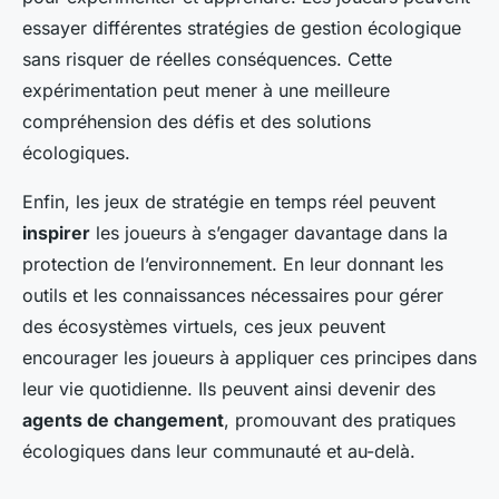
essayer différentes stratégies de gestion écologique
sans risquer de réelles conséquences. Cette
expérimentation peut mener à une meilleure
compréhension des défis et des solutions
écologiques.
Enfin, les jeux de stratégie en temps réel peuvent
inspirer
les joueurs à s’engager davantage dans la
protection de l’environnement. En leur donnant les
outils et les connaissances nécessaires pour gérer
des écosystèmes virtuels, ces jeux peuvent
encourager les joueurs à appliquer ces principes dans
leur vie quotidienne. Ils peuvent ainsi devenir des
agents de changement
, promouvant des pratiques
écologiques dans leur communauté et au-delà.