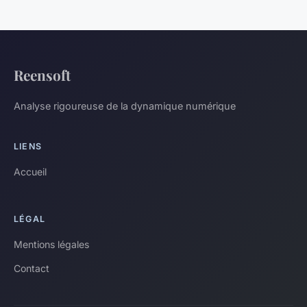
Reensoft
Analyse rigoureuse de la dynamique numérique
LIENS
Accueil
LÉGAL
Mentions légales
Contact