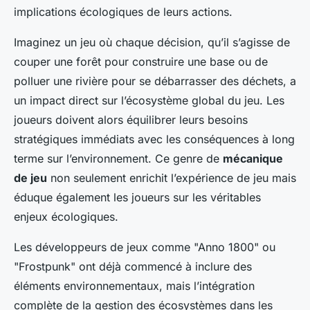
implications écologiques de leurs actions.
Imaginez un jeu où chaque décision, qu’il s’agisse de
couper une forêt pour construire une base ou de
polluer une rivière pour se débarrasser des déchets, a
un impact direct sur l’écosystème global du jeu. Les
joueurs doivent alors équilibrer leurs besoins
stratégiques immédiats avec les conséquences à long
terme sur l’environnement. Ce genre de
mécanique
de jeu
non seulement enrichit l’expérience de jeu mais
éduque également les joueurs sur les véritables
enjeux écologiques.
Les développeurs de jeux comme "Anno 1800" ou
"Frostpunk" ont déjà commencé à inclure des
éléments environnementaux, mais l’intégration
complète de la gestion des écosystèmes dans les