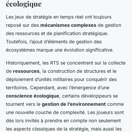
écologique
Les jeux de stratégie en temps réel ont toujours
reposé sur des
mécanismes complexes
de gestion
des ressources et de planification stratégique.
Toutefois, l’ajout d’éléments de gestion des
écosystèmes marque une évolution significative.
Historiquement, les RTS se concentrent sur la collecte
de
ressources
, la construction de structures et le
déploiement d’unités militaires pour conquérir des
territoires. Cependant, avec l’émergence d’une
conscience écologique
, certains développeurs se
tournent vers la
gestion de l’environnement
comme
une nouvelle couche de complexité. Les joueurs sont
dès lors invités à prendre en compte non seulement
les aspects classiques de la stratégie, mais aussi les