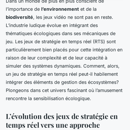
Dans un monde de plus en plus conscient de
l’importance de
l’environnement
et de la
biodiversité
, les jeux vidéo ne sont pas en reste.
L’industrie ludique évolue en intégrant des
thématiques écologiques dans ses mécaniques de
jeu. Les jeux de stratégie en temps réel (RTS) sont
particulièrement bien placés pour cette intégration en
raison de leur complexité et de leur capacité à
simuler des systèmes dynamiques. Comment, alors,
un jeu de stratégie en temps réel peut-il habilement
intégrer des éléments de gestion des écosystèmes?
Plongeons dans cet univers fascinant où l’amusement
rencontre la sensibilisation écologique.
L’évolution des jeux de stratégie en
temps réel vers une approche