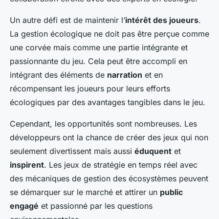
Un autre défi est de maintenir l’
intérêt des joueurs
.
La gestion écologique ne doit pas être perçue comme
une corvée mais comme une partie intégrante et
passionnante du jeu. Cela peut être accompli en
intégrant des éléments de
narration
et en
récompensant les joueurs pour leurs efforts
écologiques par des avantages tangibles dans le jeu.
Cependant, les opportunités sont nombreuses. Les
développeurs ont la chance de créer des jeux qui non
seulement divertissent mais aussi
éduquent
et
inspirent
. Les jeux de stratégie en temps réel avec
des mécaniques de gestion des écosystèmes peuvent
se démarquer sur le marché et attirer un
public
engagé
et passionné par les questions