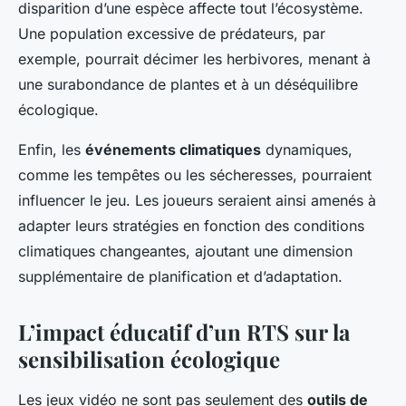
disparition d’une espèce affecte tout l’écosystème.
Une population excessive de prédateurs, par
exemple, pourrait décimer les herbivores, menant à
une surabondance de plantes et à un déséquilibre
écologique.
Enfin, les
événements climatiques
dynamiques,
comme les tempêtes ou les sécheresses, pourraient
influencer le jeu. Les joueurs seraient ainsi amenés à
adapter leurs stratégies en fonction des conditions
climatiques changeantes, ajoutant une dimension
supplémentaire de planification et d’adaptation.
L’impact éducatif d’un RTS sur la
sensibilisation écologique
Les jeux vidéo ne sont pas seulement des
outils de