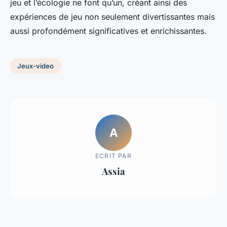
jeu et l’écologie ne font qu’un, créant ainsi des
expériences de jeu non seulement divertissantes mais
aussi profondément significatives et enrichissantes.
Jeux-video
A
ECRIT PAR
Assia