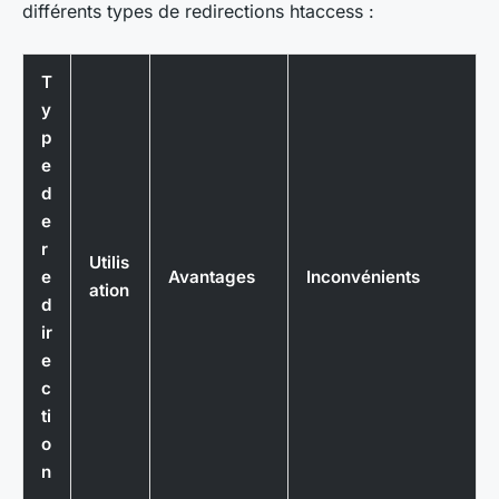
différents types de redirections
htaccess
:
T
y
p
e
d
e
r
Utilis
e
Avantages
Inconvénients
ation
d
ir
e
c
ti
o
n