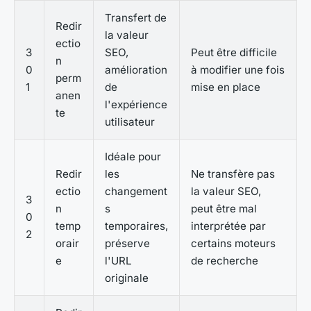
Transfert de
Redir
la valeur
ectio
3
SEO,
Peut être difficile
n
0
amélioration
à modifier une fois
perm
1
de
mise en place
anen
l'expérience
te
utilisateur
Idéale pour
Redir
les
Ne transfère pas
ectio
changement
la valeur SEO,
3
n
s
peut être mal
0
temp
temporaires,
interprétée par
2
orair
préserve
certains moteurs
e
l'URL
de recherche
originale