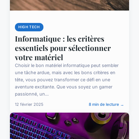
HIGH TECH
Informatique : les critères
essentiels pour sélectionner
votre matériel
Choisir le bon matériel informatique peut sembler
une tâche ardue, mais avec les bons critères en
tête, vous pouvez transformer ce défi en une
aventure excitante. Que vous soyez un gamer
passionné, un...
12 février 2025
8 min de lecture →