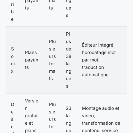
payan
ma
ng
ri
ts
ts
ue
b
s
e
Pl
Plu
us
Éditeur intégré,
S
sie
de
Plans
horodatage mot
o
urs
38
payan
par mot,
ni
for
la
ts
traduction
x
ma
ng
automatique
ts
ue
s
Versio
D
Plu
n
23
Montage audio et
e
sie
gratuit
la
vidéo,
s
urs
e et
ng
transformation de
c
for
plans
ue
contenu, service