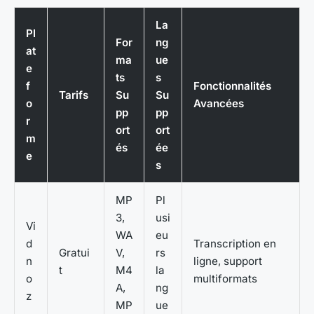
La
Pl
For
ng
at
ma
ue
e
ts
s
f
Fonctionnalités
Tarifs
Su
Su
o
Avancées
pp
pp
r
ort
ort
m
és
ée
e
s
MP
Pl
3,
usi
Vi
WA
eu
d
Transcription en
Gratui
V,
rs
n
ligne, support
t
M4
la
o
multiformats
A,
ng
z
MP
ue