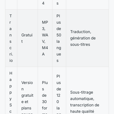
4
s
T
Pl
r
MP
us
a
3,
de
Traduction,
n
Gratui
WA
50
génération de
s
t
V,
la
sous-titres
c
M4
ng
ri.
A
ue
io
s
H
Pl
a
Versio
Plu
us
p
n
s
de
p
Sous-titrage
gratuit
de
12
y
automatique,
e et
30
0
S
transcription de
plans
for
la
c
haute qualité