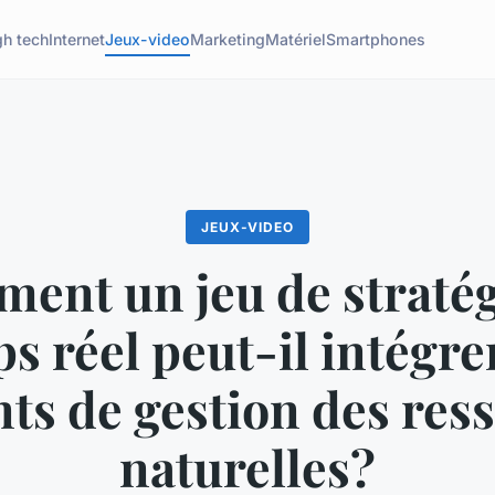
gh tech
Internet
Jeux-video
Marketing
Matériel
Smartphones
JEUX-VIDEO
ent un jeu de stratég
s réel peut-il intégre
ts de gestion des res
naturelles?