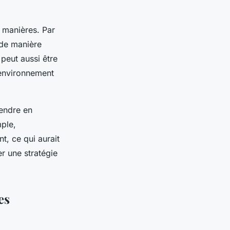
 manières. Par
 de manière
 peut aussi être
’environnement
rendre en
mple,
t, ce qui aurait
er une stratégie
es