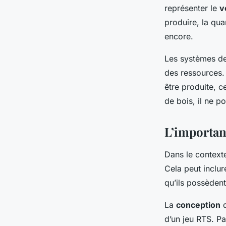
représenter le
v
produire, la qua
encore.
Les systèmes de
des ressources.
être produite, c
de bois, il ne p
L’importan
Dans le context
Cela peut inclur
qu’ils possèdent
La
conception
d
d’un jeu RTS. Pa