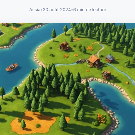
Assia
•
20 août 2024
•
6 min de lecture