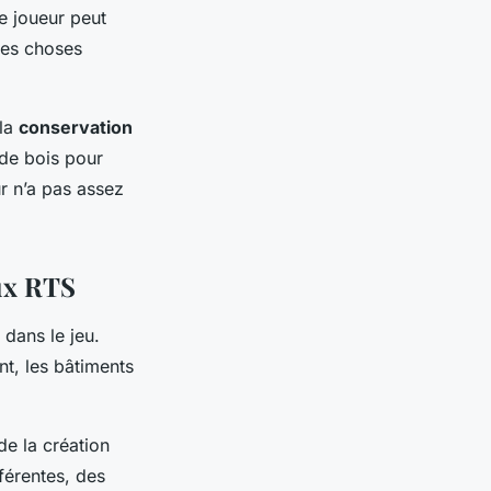
e joueur peut
tres choses
 la
conservation
 de bois pour
ur n’a pas assez
eux RTS
 dans le jeu.
nt, les bâtiments
de la création
férentes, des