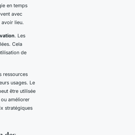
égie en temps
èvent avec
avoir lieu.
vation
. Les
lées. Cela
ilisation de
s ressources
ieurs usages. Le
eut être utilisée
s ou améliorer
ix stratégiques
n des