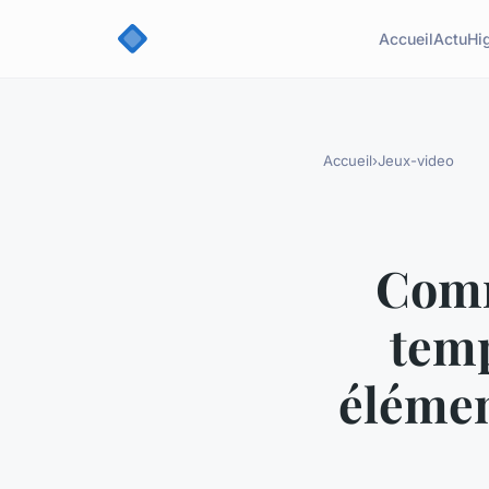
Accueil
Actu
Hi
Accueil
›
Jeux-video
Comm
temp
élémen