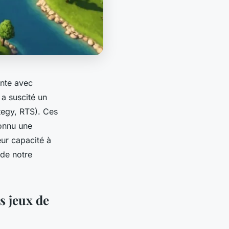
nte avec
a suscité un
tegy, RTS). Ces
connu une
eur capacité à
 de notre
s jeux de