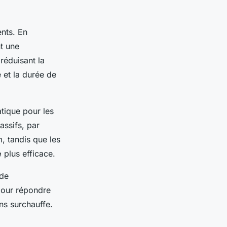
nts. En
nt une
réduisant la
é et la durée de
atique pour les
assifs, par
, tandis que les
e
plus efficace.
 de
pour répondre
ns surchauffe.