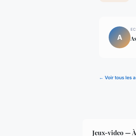
EC
A
A
← Voir tous les 
Jeux-video — À