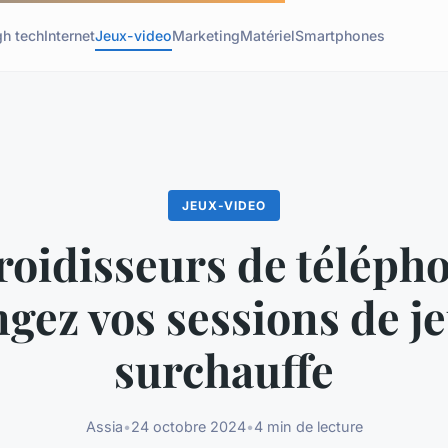
gh tech
Internet
Jeux-video
Marketing
Matériel
Smartphones
JEUX-VIDEO
roidisseurs de télépho
gez vos sessions de j
surchauffe
Assia
•
24 octobre 2024
•
4 min de lecture