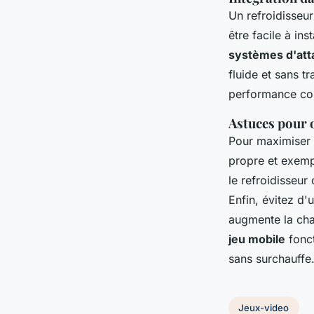
Un refroidisseur
être facile à ins
systèmes d'atta
fluide et sans t
performance cons
Astuces pour o
Pour maximiser l
propre et exemp
le refroidisseur
Enfin, évitez d'
augmente la cha
jeu mobile
fonct
sans surchauffe
Jeux-video