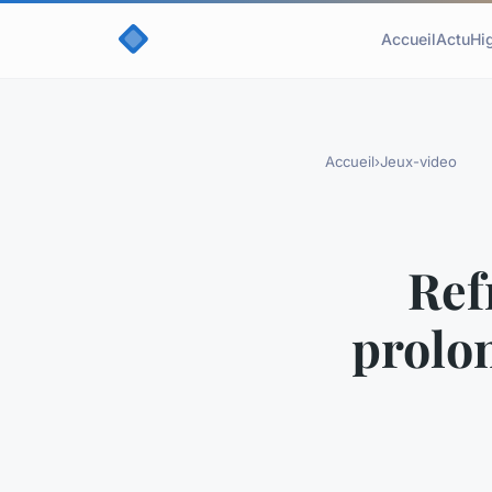
Accueil
Actu
Hi
Accueil
›
Jeux-video
Ref
prolon