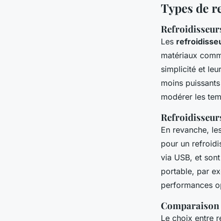
Types de r
Refroidisseurs
Les
refroidisse
matériaux comme
simplicité et leu
moins puissants 
modérer les tem
Refroidisseurs
En revanche, le
pour un refroidi
via USB, et sont
portable, par e
performances op
Comparaison e
Le choix entre r