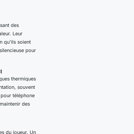
isant des
leur. Leur
n qu'ils soient
 silencieuse pour
t
aques thermiques
ntation, souvent
s pour téléphone
maintenir des
es du joueur. Un