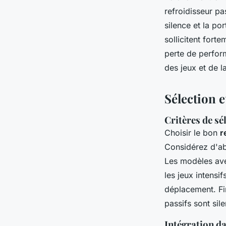
refroidisseur pa
silence et la por
sollicitent fort
perte de perform
des jeux et de la
Sélection e
Critères de sé
Choisir le bon
r
Considérez d'abo
Les modèles av
les jeux intensi
déplacement. Fin
passifs sont sil
Intégration da