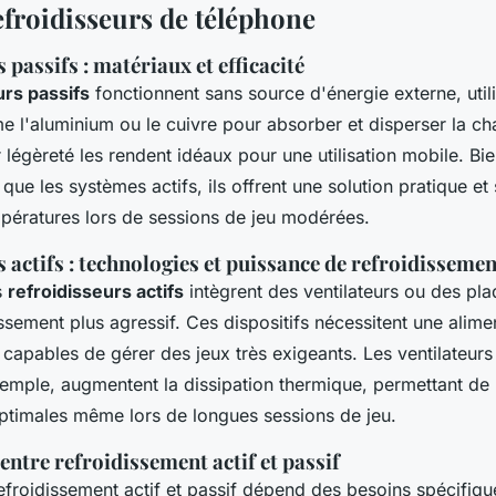
efroidisseurs de téléphone
 passifs : matériaux et efficacité
urs passifs
fonctionnent sans source d'énergie externe, util
 l'aluminium ou le cuivre pour absorber et disperser la cha
r légèreté les rendent idéaux pour une utilisation mobile. Bie
que les systèmes actifs, ils offrent une solution pratique et
pératures lors de sessions de jeu modérées.
 actifs : technologies et puissance de refroidissemen
s
refroidisseurs actifs
intègrent des ventilateurs ou des pl
ssement plus agressif. Ces dispositifs nécessitent une alime
 capables de gérer des jeux très exigeants. Les ventilateur
xemple, augmentent la dissipation thermique, permettant de 
timales même lors de longues sessions de jeu.
ntre refroidissement actif et passif
efroidissement actif et passif dépend des besoins spécifiqu