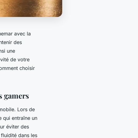
hemar avec la
ntenir des
nsi une
vité de votre
comment choisir
es gamers
mobile. Lors de
 qui entraîne un
r éviter des
luidité dans les